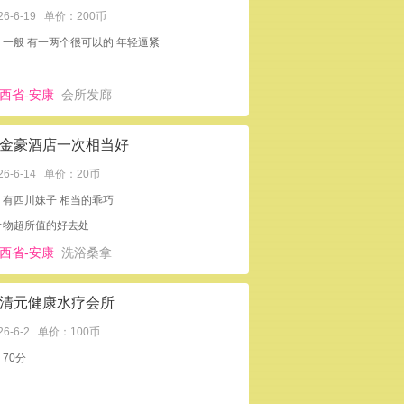
26-6-19
单价：200币
：一般 有一两个很可以的 年轻逼紧
西省-安康
会所发廊
金豪酒店一次相当好
26-6-14
单价：20币
：有四川妹子 相当的乖巧
个物超所值的好去处
西省-安康
洗浴桑拿
清元健康水疗会所
26-6-2
单价：100币
70分