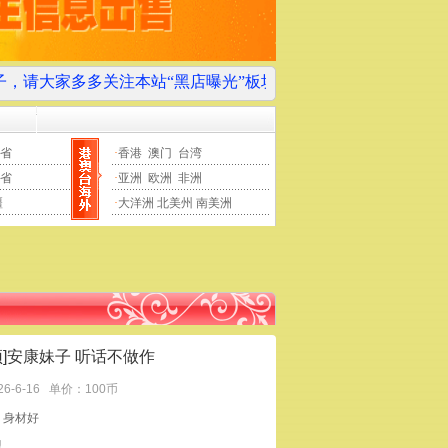
多关注本站“黑店曝光”板块，以免上当受骗！
本站会不定期地把
省
·
香港
澳门
台湾
省
·
亚洲
欧洲
非洲
疆
·
大洋洲
北美州
南美洲
顶]安康妹子 听话不做作
26-6-16
单价：100币
：身材好
以