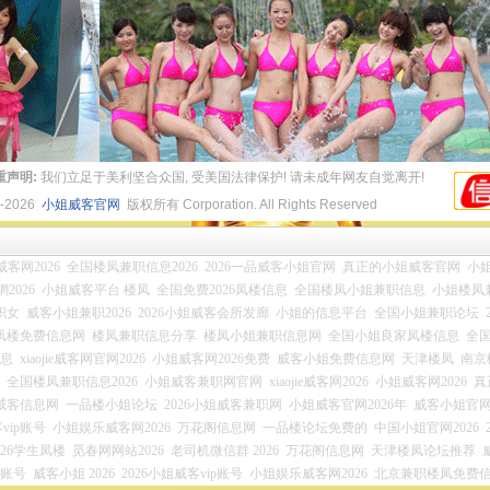
重声明:
我们立足于美利坚合众国, 受美国法律保护! 请未成年网友自觉离开!
4-2026
小姐威客官网
版权所有 Corporation. All Rights Reserved
ie威客网2026
全国楼凤兼职信息2026
2026一品威客小姐官网
真正的小姐威客官网
小姐
2026
小姐威客平台 楼凤
全国免费2026凤楼信息
全国楼凤小姐兼职信息
小姐楼凤
职女
威客小姐兼职2026
2026小姐威客会所发廊
小姐的信息平台
全国小姐兼职论坛
凤楼免费信息网
楼凤兼职信息分享
楼凤小姐兼职信息网
全国小姐良家凤楼信息
全
信息
xiaojie威客网官网2026
小姐威客网2026免费
威客小姐免费信息网
天津楼凤
南京
全国楼凤兼职信息2026
小姐威客兼职网官网
xiaojie威客网2026
小姐威客网2026
真
姐威客信息网
一品楼小姐论坛
2026小姐威客兼职网
小姐威客官网2026年
威客小姐官网2
vip账号
小姐娱乐威客网2026
万花阁信息网
一品楼论坛免费的
中国小姐官网2026
026学生凤楼
觅春网网站2026
老司机微信群 2026
万花阁信息网
天津楼凤论坛推荐
员账号
威客小姐 2026
2026小姐威客vip账号
小姐娱乐威客网2026
北京兼职楼凤免费