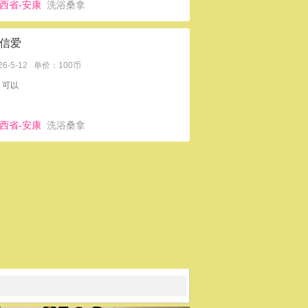
西省-安康
洗浴桑拿
信爱
26-5-12
单价：100币
：可以
西省-安康
洗浴桑拿