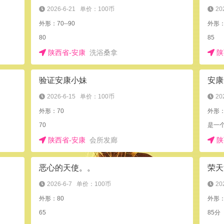
2026-6-21
单价：100币
20
外形：70--90
外形
80
85
陕西省-安康
洗浴桑拿
陕
验证安康小妹
安康
2026-6-15
单价：100币
20
外形：70
外形
70
是一
陕西省-安康
会所发廊
陕
恶心的天使。。
荣天
2026-6-7
单价：100币
20
外形：80
外形：
65
85分