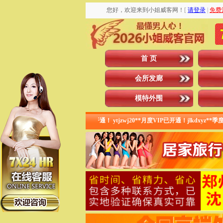
您好，欢迎来到小姐威客网！
[
请登录
|
免费
首 页
会所发廊
模特外围
unr**一年VIP会员已开通！ ytjzwj20**月度VIP已开通！jlkdxyz**季度V