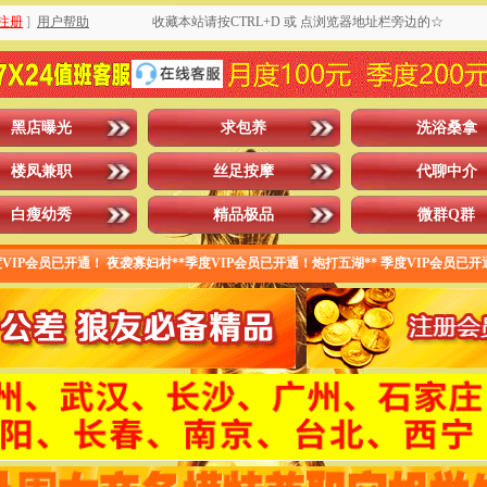
注册
]
用户帮助
收藏本站请按CTRL+D 或 点浏览器地址栏旁边的☆
黑店曝光
求包养
洗浴桑拿
楼凤兼职
丝足按摩
代聊中介
白瘦幼秀
精品极品
微群Q群
IP会员已开通！ 夜袭寡妇村**季度VIP会员已开通！炮打五湖** 季度VIP会员已开通！ ti