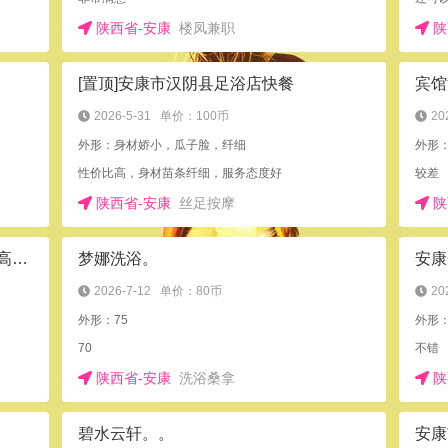
陕西省-安康
楼凤兼职
陕
[置顶]安康市汉阴县足浴店快餐
宾馆
2026-5-31
单价：100币
20
外形：身材娇小，瓜子脸，纤细
外形
性价比高，身材苗条纤细，服务态度好
较差
陕西省-安康
丝足按摩
陕
韩国留学生小高端，环境不错，舌吻高超，颜值高
梦娜洗浴。
安康
2026-7-12
单价：80币
20
外形：75
外形
70
不错
陕西省-安康
洗浴桑拿
陕
碧水云轩。。
安康