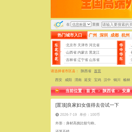
用户数量更新频率均遥遥领先其他仿冒站点！一直被模仿从未被
在
里搜
热门城市入口
广州
深圳
成都
杭州
·
北京市
天津市
河北省
·
·
山西省
内蒙古
黑龙江
·
·
吉林省
辽宁省
山东省
·
请选择省市区县：
陕西省
首页
西安
咸阳
渭南
延安
宝鸡
汉中
铜川
榆林
当前位置：
首 页
>
陕西省
>
安康
[置顶]良家妇女值得去尝试一下
2026-7-19
单价：100币
外形：身材高挑比较匀称。
还算不错。