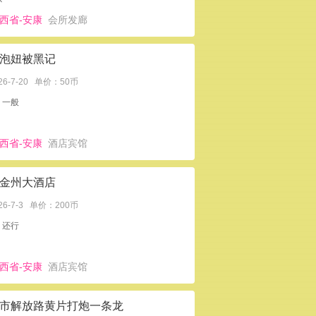
西省-安康
会所发廊
泡妞被黑记
26-7-20
单价：50币
：一般
西省-安康
酒店宾馆
金州大酒店
26-7-3
单价：200币
：还行
西省-安康
酒店宾馆
市解放路黄片打炮一条龙