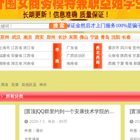
超越！
先交路费保证金然后才上门服务100%是骗子，请大家多
搜 索
苏州
武汉
南京
西安
郑州
长沙
东莞
佛山
宁波
青岛
沈阳
长春
上海市
江苏省
浙江省
·
广东省
·
重庆市
四川省
贵州
福建省
安徽省
江西省
·
广西自治区
·
云南省
陕西省
甘肃
湖南省
湖北省
河南省
·
海南省
·
西藏
宁夏
青海
新
商洛
安康
其他区县
神木
>
所有分类
[置顶]QQ群里约到一个安康技术学院的小太妹，物超所值
[置
2026-7-1
单价：80币
20
外形：满分
外形
非常满意
还可