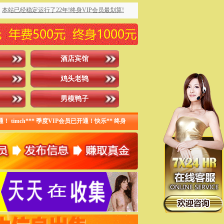
本站已经稳定运行了22年!终身VIP会员最划算!
酒店宾馆
鸡头老鸨
男模鸭子
mch*** 季度VIP会员已开通！快乐** 终身VIP会员已开通！ 小** 月度VIP已开通！