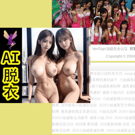
VeriSign顶级安全认证
郑
Copyright © 200
友情链接
小姐威客兼职网官网
免费全国小姐联系方式
xiaoj
zip
全国各地凤楼资源
威客网找兼职妹子
小姐威客網
网
一品小姐威客官网
最新小姐威客兼职网
威客兼
国兼职妹子信息
小妹楼凤兼职
威客小姐2026
全国
威客网2026
威客小姐官网2026
小姐威客网2026全
楼凤
深圳楼凤小姐兼职信息
2026小姐威客官方网站
职网
楼凤兼职熟女良家论坛
小姐信息网
2026小
2026小姐威客会员账号
威客小姐 2026
2026小姐威客
凤楼信息2026
丝丝阁 爬花楼
2026最新凤楼 信息
2
威客信息网
2026小姐威客兼职网
2026小姐威客会