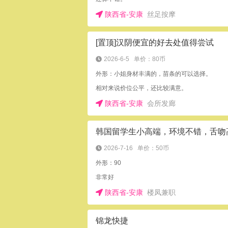
陕西省-安康
丝足按摩
[置顶]汉阴便宜的好去处值得尝试
2026-6-5
单价：80币
外形：小姐身材丰满的，苗条的可以选择。
相对来说价位公平，还比较满意。
陕西省-安康
会所发廊
2026-7-16
单价：50币
外形：90
非常好
陕西省-安康
楼凤兼职
锦龙快捷