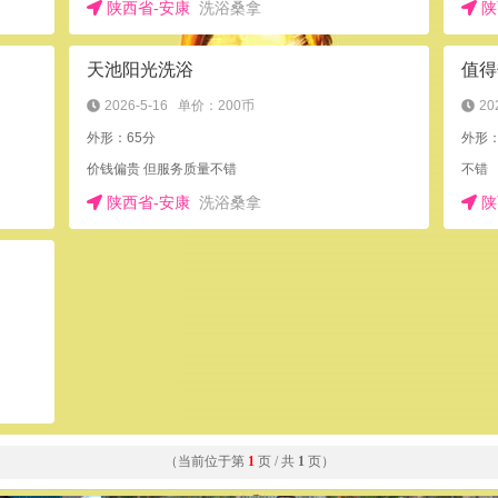
陕西省-安康
洗浴桑拿
陕
天池阳光洗浴
值得
2026-5-16
单价：200币
20
外形：65分
外形
价钱偏贵 但服务质量不错
不错
陕西省-安康
洗浴桑拿
陕
（当前位于第
1
页 / 共
1
页）